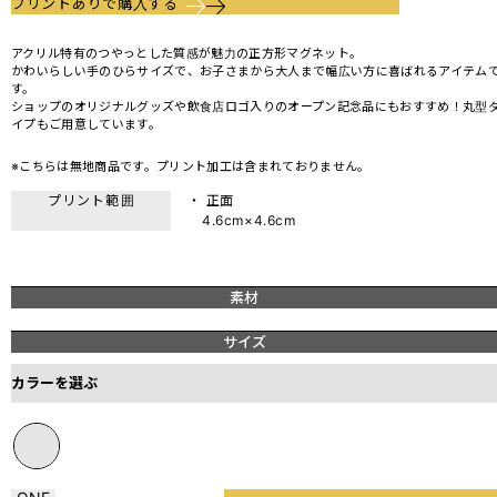
プリントありで購入する
アクリル特有のつやっとした質感が魅力の正方形マグネット。
かわいらしい手のひらサイズで、お子さまから大人まで幅広い方に喜ばれるアイテム
す。
ショップのオリジナルグッズや飲食店ロゴ入りのオープン記念品にもおすすめ！丸型
イプもご用意しています。
※こちらは無地商品です。プリント加工は含まれておりません。
プリント範囲
・ 正面
4.6cm×4.6cm
素材
サイズ
カラーを選ぶ