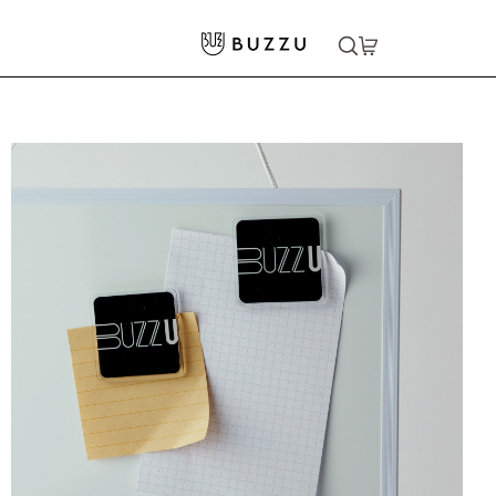
ホーム
>
生活雑貨
>
雑貨小物
>
角型アクリルマグネット
大口注文をご希望の方はコチラ
大口注文はこちら