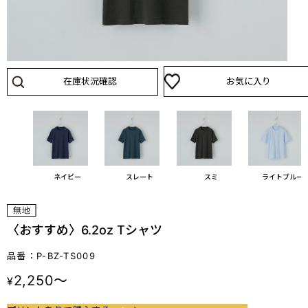
在庫状況確認
お気に入り
シュ
ネイビー
スレート
スミ
ライトブルー
〈おすすめ〉6.2oz Tシャツ
品番：P-BZ-TS009
2,250～
¥