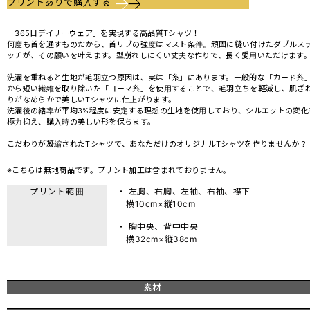
プリントありで購入する
「365日デイリーウェア」を実現する高品質Tシャツ！
何度も首を通すものだから、首リブの強度はマスト条件。頑固に縫い付けたダブルス
ッチが、その願いを叶えます。型崩れしにくい丈夫な作りで、長く愛用いただけます
洗濯を重ねると生地が毛羽立つ原因は、実は「糸」にあります。一般的な「カード糸
から短い繊維を取り除いた「コーマ糸」を使用することで、毛羽立ちを軽減し、肌ざ
りがなめらかで美しいTシャツに仕上がります。
洗濯後の縮率が平均3%程度に安定する理想の生地を使用しており、シルエットの変化
極力抑え、購入時の美しい形を保ちます。
こだわりが凝縮されたTシャツで、あなただけのオリジナルTシャツを作りませんか？
※こちらは無地商品です。プリント加工は含まれておりません。
プリント範囲
・ 左胸、右胸、左袖、右袖、襟下
横10cm×縦10cm
・ 胸中央、背中中央
横32cm×縦38cm
素材