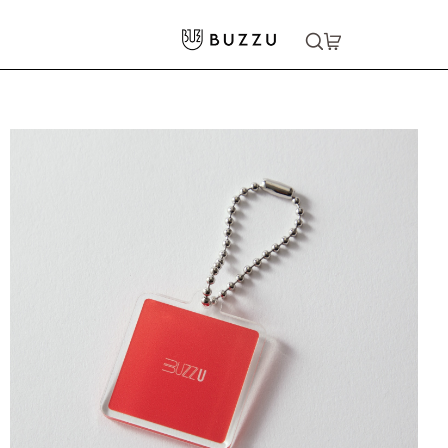
ホーム
>
生活雑貨
>
キーホルダー
>
正方形キーホルダー（クリア）6cm
大口注文をご希望の方はコチラ
大口注文はこちら