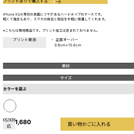
プリントありで購入する
iPhone XS/X専用の表面にツヤがあるハードタイプのケースです。
軽くて強度もあり、スマホの背面と側面を手軽に保護してくれます。
※こちらは無地商品です。プリント加工は含まれておりません。
プリント範囲
・ 正面オーバー
9.8cm×15.6cm
素材
サイズ
カラーを選ぶ
XS/X対
1,680
買い物かごに入れる
応