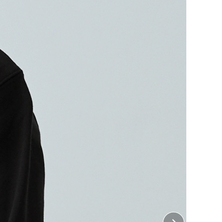
スウェットをオリジナルで
用シーンやプリントしたいデザインに合わせて、ご希望
す。
そ、その瞬間にしか着れない特別なスウェットを、
ェットで作ってみませんか？
展開しているので、お子さまとお揃いで作るのもおすす
盤となります。
ント加工は含まれておりません。
・ 左胸、右胸、襟下
7cm×縦7cm