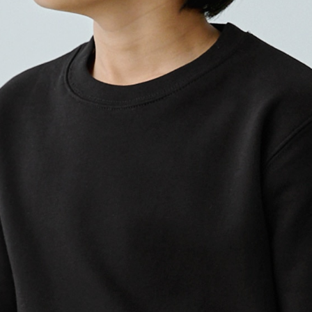
プリントありで購入する
豊富なカラバリ！
キッズサイズのクルーネック
カラバリが豊富なので、ご利
のカラーをお選びいただけま
成長が早いお子さまだからこ
10.0oz クルーネックスウ
メンズ・レディースサイズも
めです。
※こちらの商品は在庫限りで廃
※こちらは無地商品です。プリ
プリント範囲
横