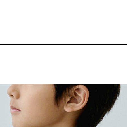
10.0oz クルー
品番：P-BZ-KD004
3,100～
¥