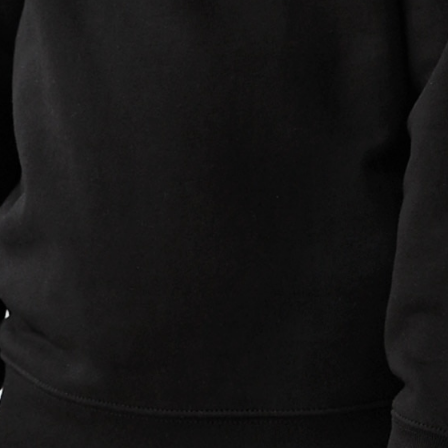
・
横
・
横
・
横
カラーを選ぶ
110
3,100
買い物かご