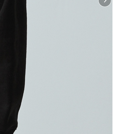
 胸中央
18cm×縦22cm
 背中中央
18cm×縦25cm
 左袖、右袖
横5cm×縦5cm（ホワイトインクジェット、オンデマ
ンド転写のみ）
・ 左長袖、右長袖
10cm×縦18cm（インクジェットのみ）
に入れる