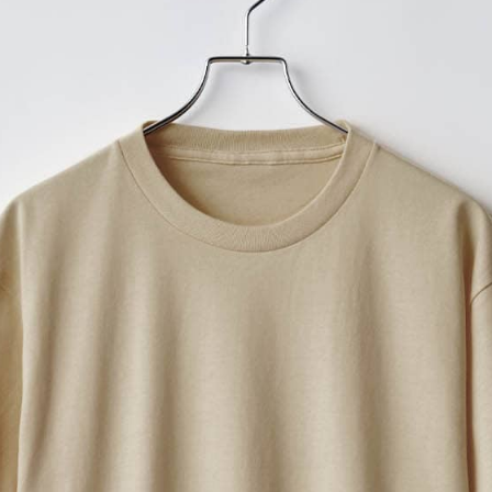
プリントなしで購入する
究極のベーシック！1990年
・着る人を選ばないスタンダ
・首周りは補強テープで頑丈
・袖口、裾口はダブルステッ
・豊富なカラーバリエーショ
‐テイスト：カジュアル
‐生地の厚さ：普通
同シリーズのレディース向け
入稿規定に関する注意点は
こ