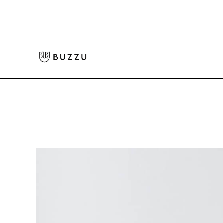
ホーム
>
Tシャツ（半袖）
>
5.6oz ヘビーウェイトTシャツ
大口注文をご希望の方はコチラ