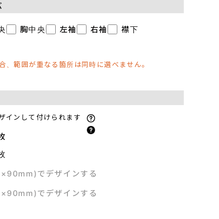
ぶ
央
胸中央
左袖
右袖
襟下
場合、範囲が重なる箇所は同時に選べません。
ザインして付けられます
枚
枚
m×90mm)でデザインする
m×90mm)でデザインする