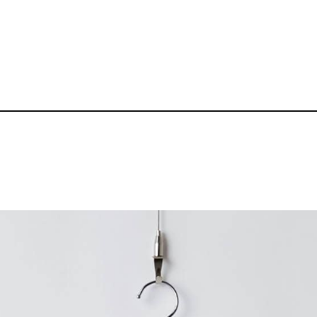
5.6oz ヘビーウェ
品番：BZ-TS006
1,650～
¥
送料無料丨※プリント代、オプシ