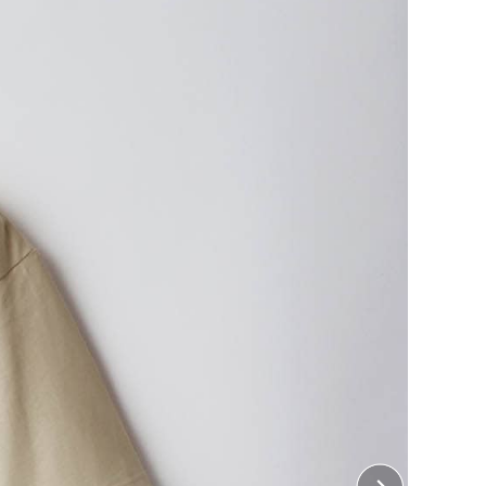
代後半から長く愛され続ける”理想のプリント用Tシャツ”
ードなシルエット
な作り
チで丈夫に
ン
はこちら
ちら
をご覧ください。