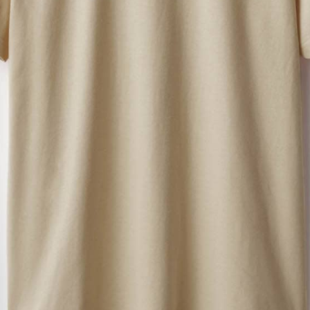
プリント範囲
横
横
・
・
4Stepでデザインをは
01
カラーを選ぶ