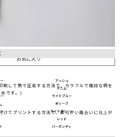
ぶ
お気に入り
レー
アッシュ
に印刷して熱で圧着する方法で、カラフルで複雑な柄を
デニム
めです。)
ルー
ライトブルー
ル
オリーブ
ト
ーン
ライトグリーン
き付けてプリントする方法で、柔らかい風合いに仕上が
レッド
ク
バーガンディ