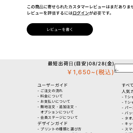
この商品に寄せられたカスタマーレビューはまだありま
レビューを評価するには
ログイン
が必要です。
レビューを書く
最短出荷日(目安)08/28(金)
￥1,650~
(税込)
ユーザーガイド
すべ
- ご注文の流れ
人気
- 料金について
- T
- お支払いについて
- T
- 無地注文・追加注文・
- パ
オプションについて
- バ
- 会員ステージについて
- タ
デザインガイド
- キ
- プリントの種類と選び方
- ス