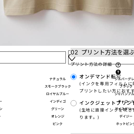
02
プリント方法を選
プリント方法の詳細
オンデマンド転写
ナチュラル
シルバーグ
(インクを専用フィルム
スモークブラック
ブラック
プリントしたい方におすす
ロイヤルブルー
ジャパンブ
ー
インディゴ
チャコー
インクジェットプリン
ン
グリーン
アイスグリ
(生地に直接インクを吹
ー
オレンジ
デイジー
ります。)
ピンク
ホットピン