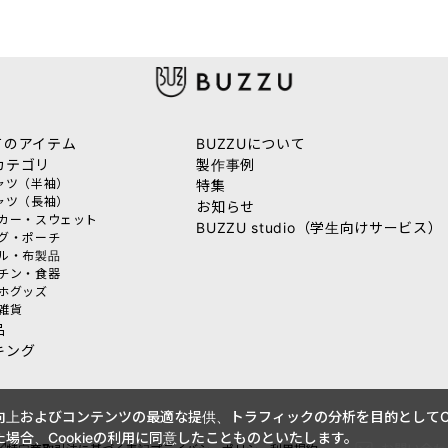
てのアイテム
BUZZUについて
カテゴリ
製作事例
シャツ（半袖）
特集
シャツ（長袖）
お知らせ
ーカー・スウェット
BUZZU studio（学生向けサービス）
ッグ・ポーチ
オル・布製品
ッチン・食器
マホグッズ
活雑貨
品
キング
上およびコンテンツの最適な提供、トラフィックの分析を目的としてCo
場合、Cookieの利用に同意したことものといたします。