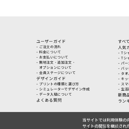
ユーザーガイド
すべ
- ご注文の流れ
人気
- 料金について
- T
- お支払いについて
- T
- 無地注文・追加注文・
- パ
オプションについて
- バ
- 会員ステージについて
- タ
デザインガイド
- キ
- プリントの種類と選び方
- ス
- シミュレーターでデザイン作成
- 生
- データ入稿について
新商
よくある質問
ラン
当サイトでは利用体験の向
サイトの閲覧を継続された