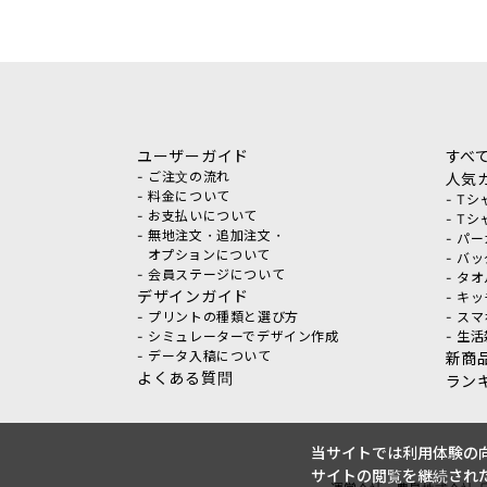
ユーザーガイド
すべ
- ご注文の流れ
人気
- 料金について
- T
- お支払いについて
- T
- 無地注文・追加注文・
- パ
オプションについて
- バ
- 会員ステージについて
- タ
デザインガイド
- キ
- プリントの種類と選び方
- ス
- シミュレーターでデザイン作成
- 生
- データ入稿について
新商
よくある質問
ラン
当サイトでは利用体験の向
サイトの閲覧を継続された