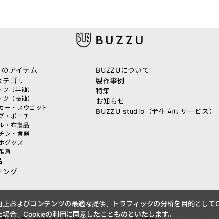
てのアイテム
BUZZUについて
カテゴリ
製作事例
シャツ（半袖）
特集
シャツ（長袖）
お知らせ
ーカー・スウェット
BUZZU studio（学生向けサービス）
ッグ・ポーチ
オル・布製品
ッチン・食器
マホグッズ
活雑貨
品
キング
上およびコンテンツの最適な提供、トラフィックの分析を目的としてCo
場合、Cookieの利用に同意したことものといたします。