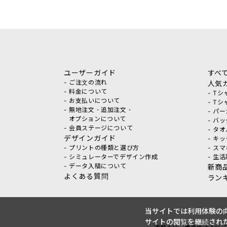
ユーザーガイド
すべ
- ご注文の流れ
人気
- 料金について
- T
- お支払いについて
- T
- 無地注文・追加注文・
- パ
オプションについて
- バ
- 会員ステージについて
- タ
デザインガイド
- キ
- プリントの種類と選び方
- ス
- シミュレーターでデザイン作成
- 生
- データ入稿について
新商
よくある質問
ラン
当サイトでは利用体験の向
サイトの閲覧を継続された