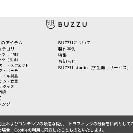
てのアイテム
BUZZUについて
カテゴリ
製作事例
シャツ（半袖）
特集
シャツ（長袖）
お知らせ
ーカー・スウェット
BUZZU studio（学生向けサービス）
ッグ・ポーチ
オル・布製品
ッチン・食器
マホグッズ
活雑貨
品
キング
上およびコンテンツの最適な提供、トラフィックの分析を目的としてCo
場合、Cookieの利用に同意したことものといたします。