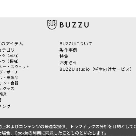
てのアイテム
BUZZUについて
カテゴリ
製作事例
シャツ（半袖）
特集
シャツ（長袖）
お知らせ
ーカー・スウェット
BUZZU studio（学生向けサービス）
ッグ・ポーチ
オル・布製品
ッチン・食器
マホグッズ
活雑貨
品
キング
上およびコンテンツの最適な提供、トラフィックの分析を目的としてCo
場合、Cookieの利用に同意したことものといたします。