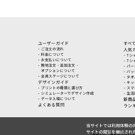
ユーザーガイド
すべ
- ご注文の流れ
人気
- 料金について
- T
- お支払いについて
- T
- 無地注文・追加注文・
- パ
オプションについて
- バ
- 会員ステージについて
- タ
デザインガイド
- キ
- プリントの種類と選び方
- ス
- シミュレーターでデザイン作成
- 生
- データ入稿について
新商
よくある質問
ラン
当サイトでは利用体験の向
サイトの閲覧を継続された