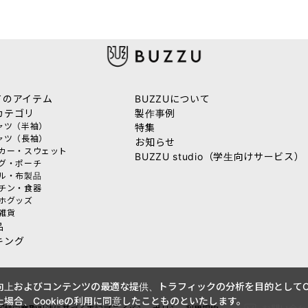
てのアイテム
BUZZUについて
カテゴリ
製作事例
シャツ（半袖）
特集
シャツ（長袖）
お知らせ
ーカー・スウェット
BUZZU studio（学生向けサービス）
ッグ・ポーチ
オル・布製品
ッチン・食器
マホグッズ
活雑貨
品
キング
上およびコンテンツの最適な提供、トラフィックの分析を目的としてCo
場合、Cookieの利用に同意したことものといたします。