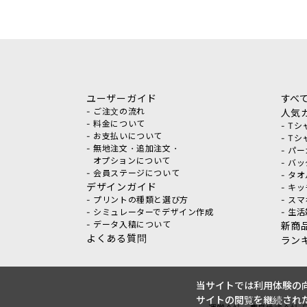
ユーザーガイド
すべ
- ご注文の流れ
人気
- 料金について
- T
- お支払いについて
- T
- 無地注文・追加注文・
- パ
オプションについて
- バ
- 会員ステージについて
- タ
デザインガイド
- キ
- プリントの種類と選び方
- ス
- シミュレーターでデザイン作成
- 生
- データ入稿について
新商
よくある質問
ラン
当サイトでは利用体験の向
サイトの閲覧を継続された