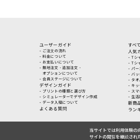
ユーザーガイド
すべ
- ご注文の流れ
人気
- 料金について
- T
- お支払いについて
- T
- 無地注文・追加注文・
- パ
オプションについて
- バ
- 会員ステージについて
- タ
デザインガイド
- キ
- プリントの種類と選び方
- ス
- シミュレーターでデザイン作成
- 生
- データ入稿について
新商
よくある質問
ラン
当サイトでは利用体験の向
サイトの閲覧を継続された