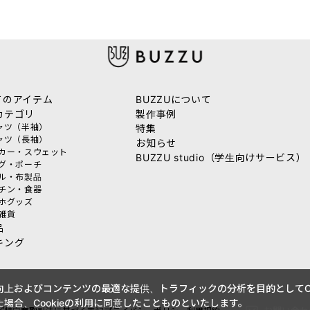
てのアイテム
BUZZUについて
カテゴリ
製作事例
シャツ（半袖）
特集
シャツ（長袖）
お知らせ
ーカー・スウェット
BUZZU studio（学生向けサービス）
ッグ・ポーチ
オル・布製品
ッチン・食器
マホグッズ
活雑貨
品
キング
上およびコンテンツの最適な提供、トラフィックの分析を目的としてCo
場合、Cookieの利用に同意したことものといたします。