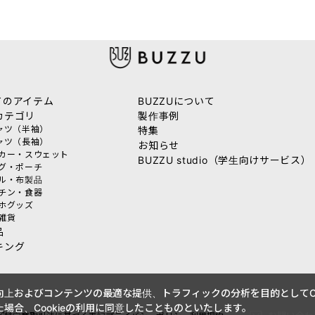
てのアイテム
BUZZUについて
カテゴリ
製作事例
シャツ（半袖）
特集
シャツ（長袖）
お知らせ
ーカー・スウェット
BUZZU studio（学生向けサービス）
ッグ・ポーチ
オル・布製品
ッチン・食器
マホグッズ
活雑貨
品
キング
上およびコンテンツの最適な提供、トラフィックの分析を目的としてCo
場合、Cookieの利用に同意したことものといたします。