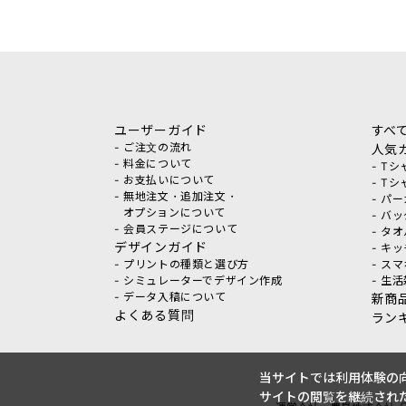
ユーザーガイド
すべ
- ご注文の流れ
人気
- 料金について
- T
- お支払いについて
- T
- 無地注文・追加注文・
- パ
オプションについて
- バ
- 会員ステージについて
- タ
デザインガイド
- キ
- プリントの種類と選び方
- ス
- シミュレーターでデザイン作成
- 生
- データ入稿について
新商
よくある質問
ラン
当サイトでは利用体験の向
サイトの閲覧を継続された