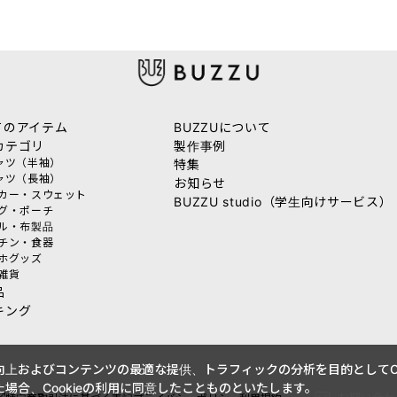
てのアイテム
BUZZUについて
カテゴリ
製作事例
シャツ（半袖）
特集
シャツ（長袖）
お知らせ
ーカー・スウェット
BUZZU studio（学生向けサービス）
ッグ・ポーチ
オル・布製品
ッチン・食器
マホグッズ
活雑貨
品
キング
上およびコンテンツの最適な提供、トラフィックの分析を目的としてCo
場合、Cookieの利用に同意したことものといたします。