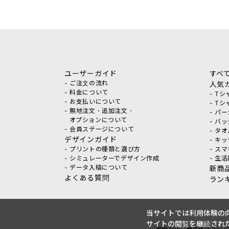
ユーザーガイド
すべ
- ご注文の流れ
人気
- 料金について
- T
- お支払いについて
- T
- 無地注文・追加注文・
- パ
オプションについて
- バ
- 会員ステージについて
- タ
デザインガイド
- キ
- プリントの種類と選び方
- ス
- シミュレーターでデザイン作成
- 生
- データ入稿について
新商
よくある質問
ラン
当サイトでは利用体験の向
サイトの閲覧を継続された